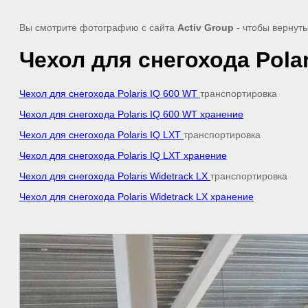
Вы смотрите фотографию с сайта
Activ Group
- чтобы вернуть
Чехол для снегохода Polar
Чехол для снегохода Polaris IQ 600 WT
транспортировка
Чехол для снегохода Polaris IQ 600 WT хранение
Чехол для снегохода Polaris IQ LXT
транспортировка
Чехол для снегохода Polaris IQ LXT хранение
Чехол для снегохода Polaris Widetrack LX
транспортировка
Чехол для снегохода Polaris Widetrack LX хранение